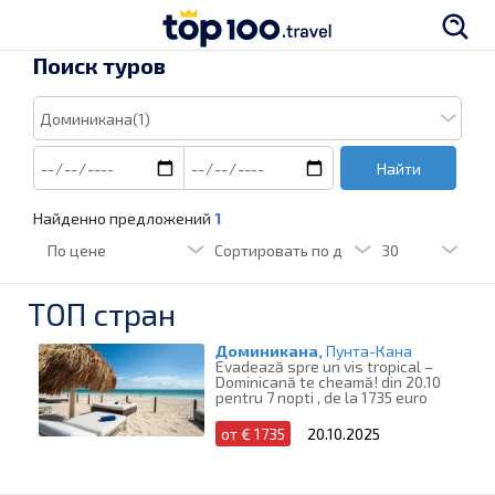
Поиск туров
Найти
Найденно предложений
1
ТОП стран
Доминикана,
Пунта-Кана
Evadează spre un vis tropical –
Dominicană te cheamă! din 20.10
pentru 7 nopti , de la 1735 euro
от € 1735
20.10.2025