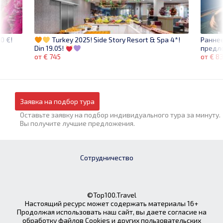
0 €!
Раннее
Turkey 2025! Side Story Resort & Spa 4*!
предл
Din 19.05!
от € 8
от € 745
Заявка на подбор тура
Оставьте заявку на подбор индивидуального тура за минуту.
Вы получите лучшие предложения.
Сотрудничество
©Top100.Travel
Настоящий ресурс может содержать материалы 16+
Продолжая использовать наш сайт, вы даете согласие на
обработку файлов Cookies и других пользовательских