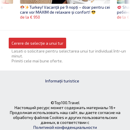
ва
Sha
Turkey! Vacanță pe 9 nopți – doar pentru cei
ребёно
care vor MAXIM de relaxare și confort!
de la €
de la € 950
Cerere de selecție a unui tur
Lasati o solicitare pentru selectarea unui tur individual într-un
minut.
Primiti cele mai bune oferte.
Informații turistice
©Top100.Travel
Настоящий ресурс может содержать материалы 16+
Продолжая использовать наш сайт, вы даете согласие на
обработку файлов Cookies и других пользовательских
данных, в соответствии с
Политикой конфиденциальности