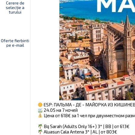
Cerere de
selecție a
turului
Oferte fierbinti
pe e-mail
ESP: ПАЛЬМА - ДЕ - МАЙОРКА ИЗ КИШИНЕ
24.05 на 7 ночей
Цена от 618€ за 1 чел при двухместном ра
Bq Sarah (Adults Only 16+) 3* | BB | от 613€
Aluasun Cala Antena 3* | AL | от 803€