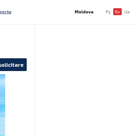
irecție
Moldova
Ру
Ro
Ua
solicitare