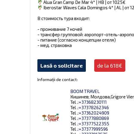
Alua Gran Camp De Mar 4* | HB | от 1025€
Iberostar Waves Cala Domingos 4* | AL | от 
В стоимость тура входит:
- проживание 7 ночей
- трансфер групповой: аэропорт-отель-аэроп
- питание (согласно концепции отеля)
- мед. страховка
Lasă o solicitare
de la 618€
Informații de contact:
BOOM TRAVEL
Кишинев; Молдова,Grigore Vieru 9
Tel .:
+37368230111
Tel .:
+37378262346
Tel .:
+37362024909
Tel .:
+37377880869
Tel .:
+37377522355
Tel .:
+37377999596