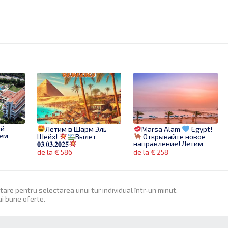
ий
Летим в Шарм Эль
Marsa Alam
Egypt!
аем
Шейх!
Вылет
Открывайте новое
направление! Летим
𝟎𝟑.𝟎𝟑.𝟐𝟎𝟐𝟓
13.03!
de la € 586
de la € 258
itare pentru selectarea unui tur individual într-un minut.
ai bune oferte.