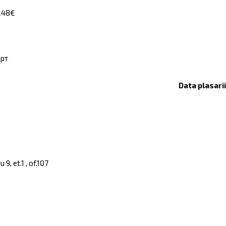
1248€
орт
Data plasari
, et.1 , of.107