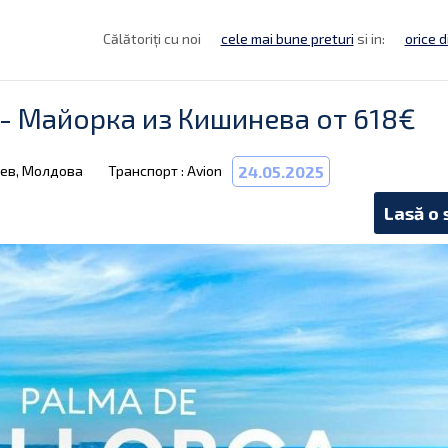
Călătoriți cu noi
cele mai bune preturi
si in:
orice d
- Майорка из Кишинева от 618€
нев, Молдова
Транспорт : Avion
24.05.2025
Lasă o 