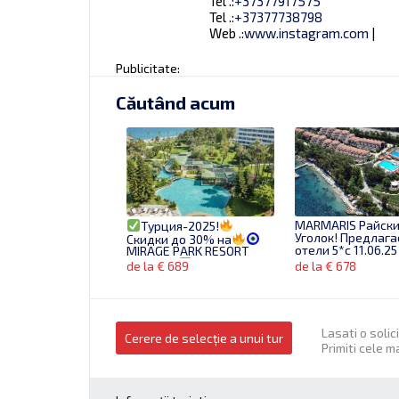
Tel .:
+37377917575
Tel .:
+37377738798
Web .:
www.instagram.com
|
Publicitate:
Căutând acum
MARMARIS Райск
Турция-2025!
Уголок! Предлаг
Скидки до 30% на
отели 5*с 11.06.25
MIRAGE PARK RESORT
5*KEMER
Бронируй
de la € 689
de la € 678
сейчас!
Lasati o solic
Cerere de selecție a unui tur
Primiti cele m