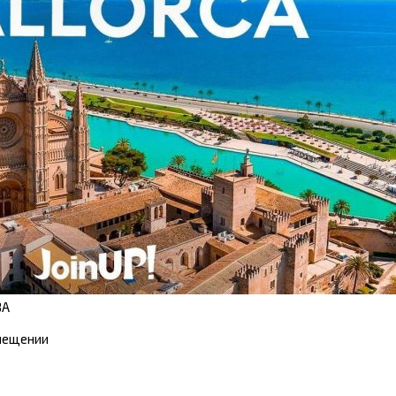
ВА
змещении