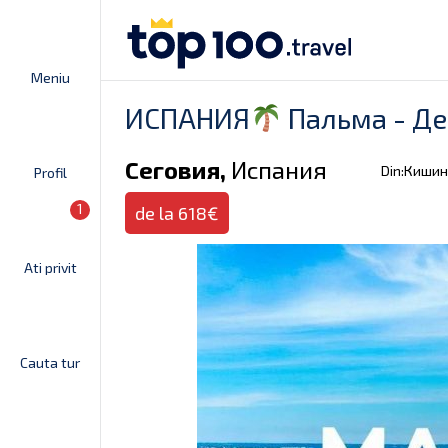
Meniu
ИСПАНИЯ
Пальма - Де
Сеговия,
Испания
Din:Киши
Profil
1
de la 618€
Ati privit
Cauta tur